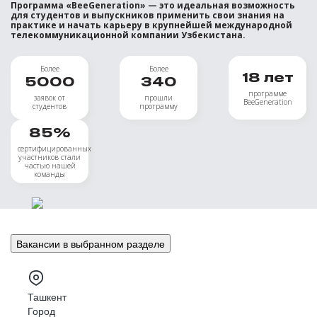
Программа «BeeGeneration» — это идеальная возможность
для студентов и выпускников применить свои знания на
практике и начать карьеру в крупнейшей международной
телекоммуникационной компании Узбекистана.
Более
Более
18
лет
5000
340
программе
заявок от
прошли
BeeGeneration
студентов
программу
85
%
сертифицированных
участников стали
частью нашей
команды
Вакансии в выбранном разделе
Ташкент
Город