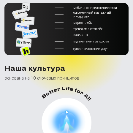
мобильное приложение связи
современный платежный
инструмент
маркетплейс
тревел-маркетплейс
кино и ТВ
музыкальная платформа
суперприложение услуг
Наша культура
основана на 10 ключевых принципов